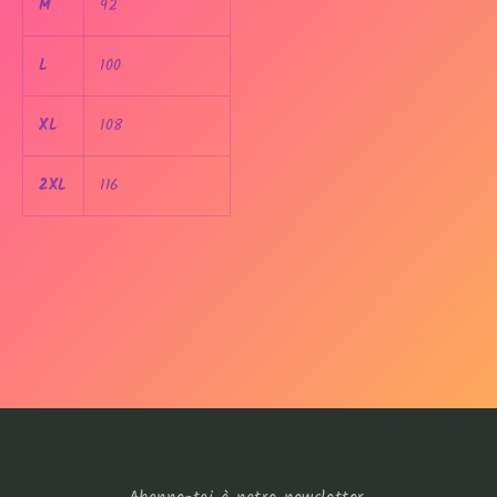
M
92
L
100
XL
108
2XL
116