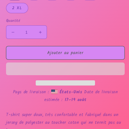
2 XL
Quantité
Réduire
Augmenter
la
la
quantité
quantité
Ajouter au panier
de
de
T-
T-
shirt
shirt
Lisa
Lisa
Pays de livraison :
États-Unis
Date de livraison
estimée :
17⁠–19 août
T-shirt super doux, très confortable et fabriqué dans un
jersey de polyester au toucher coton qui ne ternit pas au